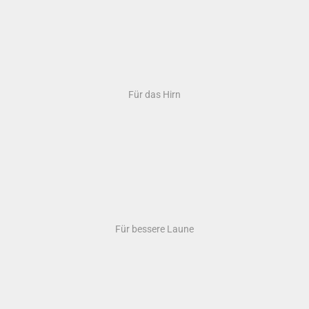
Für die Knochen
Für mehr Energie
Für das Herz
Für die Augen