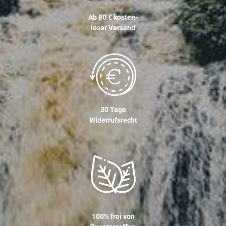
Ab 80 € kosten-
loser Versand
30 Tage
Widerrufsrecht
100% frei von