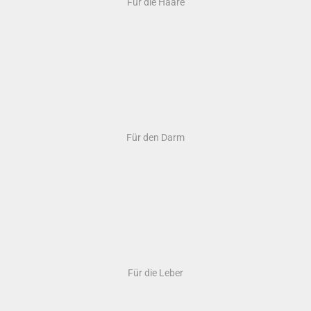
Forte und Omega 3. Man braucht Geduld aber
die Bilder zeigen den Erfolg. Auch brauchen wir
keinerlei Creme mehr. Wir sind sehr glücklich.
Vielen Dank und herzliche Grüße."