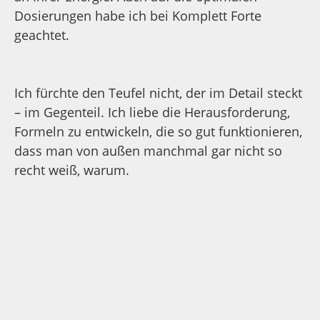
Dr. Dirk Kante
Chemiker und Autor im Bereich
Gesundheit
Viptamin Komplett Forte
ist viel mehr als ein
Multivitamin. Es enthält 57 lebenswichtige
Vitalstoffe in einer Qualität, wie ich sie
nirgends gefunden habe. Es enthält auch
Tocotrienole. Diese finden sich in fast keinem
Vitaminpräparat. Das Multivitamin Viptamin
Komplett Forte ist bezüglich Qualiät und
Dosierung einzigartig und schmeckt
hervorragend. Viptamin Komplett Forte
enthält alle Vitamine, Spurenelemente,
Mineralstoffe, Aminosäuren sowie Bio
Pflanzen und Gemüse in optimaler Dosierung.
Folsäure ist in Form von Methylfolat enthalten.