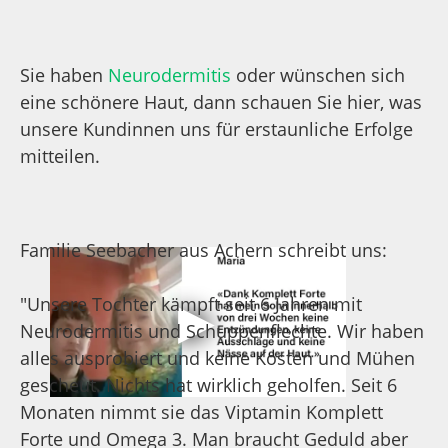
Karla Wachholz schreibt uns:
"Lieber Herr Meister, die Haut meiner Tochter ist
seit gestern shr gut geworden. Sie ist nicht mehr
so trocken und auch die Ekzeme werden
zusehends weniger. Ich weiß nun nicht, ob es an
Viptamin liegt oder an der radikalen
Ernührungsumstellung, die ich vor fast drei
Wochen vorgenommen habe, der
Darmsanierung oder an den Schüßlersalzen, die
sie einnimmt. Ich nehme an, dass es eine