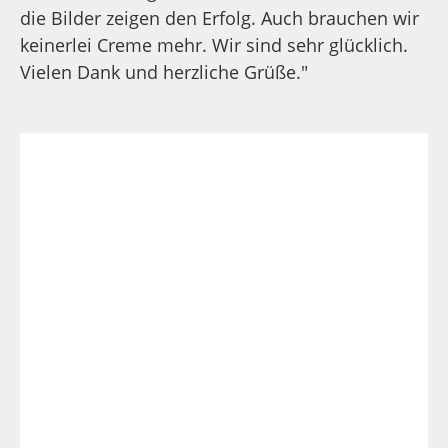
Kombinationen aus alle dem ist. Ich danke
Ihnen auf jeden Fall sehr für die tolle
Zusammenstellung Ihrer Substanzen. Das ist
Ihnen sehr gut gelungen. Herzliche Grüße."
Wenn Sie mehr Information über Neurodermitis
möchten, dann klicken Sie
hier
.
Was es aus meiner Erfahrung
braucht
1. Nehmen Sie Nahrungsergänzung langfristig
ein: Ich nehme meine Produkte täglich ein und
dies seit über 10 Jahren. Warum? Weil nur eine
langfristige Einnahme Erfolg bringt. Wer nach
ein paar Wochen oder Monaten wieder aufhört,