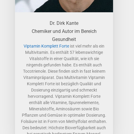
von Viptamin, da ich von der orthomolekularen
Dosierung und natürlich insbesondere auch
von der Produktqualität überzeugt bin. Auch
meine Familie und ich nehmen regelmäßig
Viptamin Komplett Forte
Anneliese Kühn
Bin von Ihren Produkten begeistert. Es ist
alles klar und deutlich beschrieben, ohne viel
TamTam. Und vertrauenswürdig. Ich habe