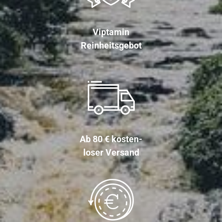
Viptamin
Reinheitsgebot
Ab 80 € kosten-
loser Versand