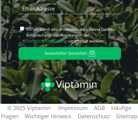
Ich bin damit einverstanden, dass meine Daten
entsprechend den Regelungen der
Datenschutzerklärung
verarbeitet werden.
Newsletter bestellen
Viptamin
© 2025 Viptamin
Impressum
AGB
Häufige
Fragen
Wichtiger Hinweis
Datenschutz
Sitemap