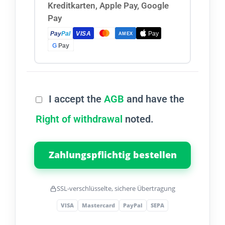
Kreditkarten, Apple Pay, Google
Pay
Pay
Pal
VISA
Pay
AMEX
G
Pay
I accept the
AGB
and have the
Right of withdrawal
noted.
Zahlungspflichtig bestellen
SSL-verschlüsselte, sichere Übertragung
VISA
Mastercard
PayPal
SEPA