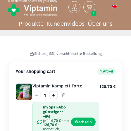
1
Produkte
Kundenvideos
Über uns
Sichere, SSL-verschlüsselte Bestellung
Your shopping cart
1 Artikel
Viptamin Komplett Forte
126,70
€
−
+
1
Im Spar-Abo
günstiger ·
−9%
je
114,70
€
statt
Wechseln
126,70
€
·
monatlich,