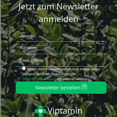
Jetzt zum Newsletter
anmelden
Ich bin damit einverstanden, dass meine Daten
entsprechend den Regelungen der
Datenschutzerklärung
verarbeitet werden.
Newsletter bestellen
Viptamin