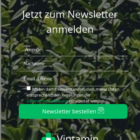
Jetzt zum Newsletter
anmelden
Ich bin damit einverstanden, dass meine Daten
entsprechend den Regelungen der
Datenschutzerklärung
verarbeitet werden.
Newsletter bestellen
Viptamin